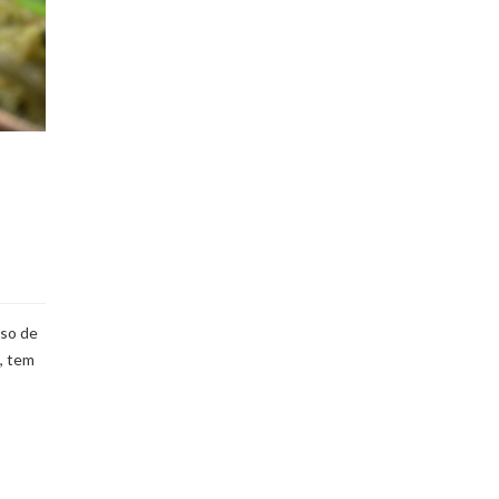
rso de
, tem