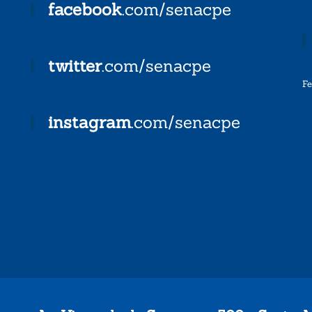
facebook
.com/senacpe
twitter
.com/senacpe
F
instagram
.com/senacpe