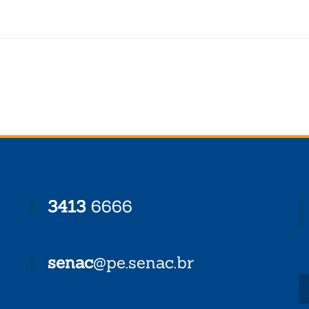
3413
6666
senac
@pe.senac.br