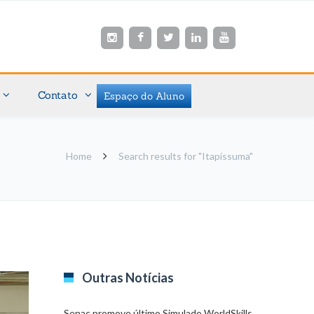
Contato
Espaço do Aluno
Home
Search results for "Itapissuma"
Outras Notícias
Senac promove último Simulado WorldSkills