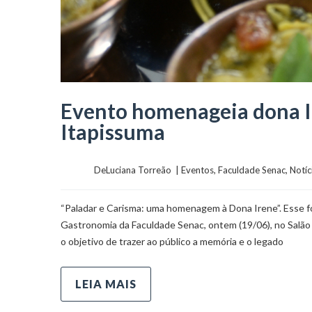
Evento homenageia dona Ir
Itapissuma
	    	DeLuciana Torreão  | 
Eventos
, 
Faculdade Senac
, 
Notíc
“Paladar e Carisma: uma homenagem à Dona Irene”. Esse fo
Gastronomia da Faculdade Senac, ontem (19/06), no Salão
o objetivo de trazer ao público a memória e o legado
LEIA MAIS