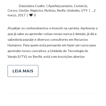
	    	DeLindalva Coelho  | 
Aperfeiçoamento
, 
Comércio
, 
Cursos
, 
Gestão
, 
Negócios
, 
Notícias
, 
Recife
, 
Unidades
, 
UTV
  |  ...2 
0
março, 2017  |  
Atualizar os conhecimentos e investir na carreira. Aprimorar o
que já sabe ou aprender coisas novas nunca é demais, já diz a
sabedoria popular e diversos consultores em Recursos
Humanos. Para quem está pensando em fazer um curso para
aprender novos conceitos, a Unidade de Tecnologia do
Varejo (UTV), no Recife, está com inscrições abertas
LEIA MAIS