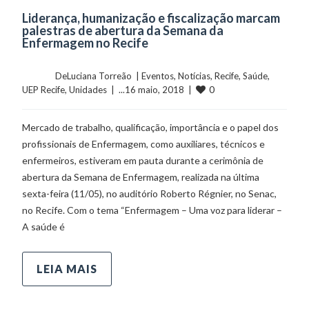
Liderança, humanização e fiscalização marcam
palestras de abertura da Semana da
Enfermagem no Recife
	    	DeLuciana Torreão  | 
Eventos
, 
Notícias
, 
Recife
, 
Saúde
, 
0
UEP Recife
, 
Unidades
  |  ...16 maio, 2018  |  
Mercado de trabalho, qualificação, importância e o papel dos
profissionais de Enfermagem, como auxiliares, técnicos e
enfermeiros, estiveram em pauta durante a cerimônia de
abertura da Semana de Enfermagem, realizada na última
sexta-feira (11/05), no auditório Roberto Régnier, no Senac,
no Recife. Com o tema “Enfermagem – Uma voz para liderar –
A saúde é
LEIA MAIS