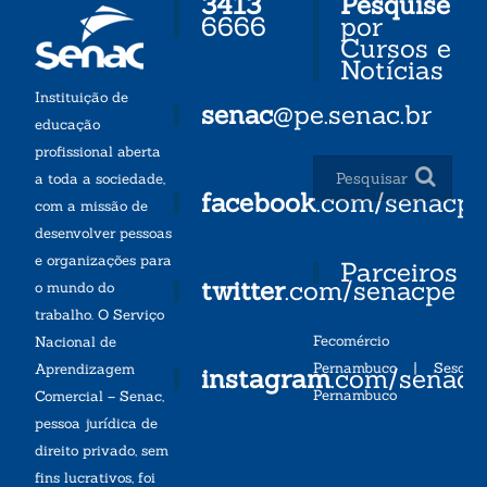
3413
Pesquise
6666
por
Cursos e
Notícias
Instituição de
senac
@pe.senac.br
educação
profissional aberta
a toda a sociedade,
facebook
.com/senacp
com a missão de
desenvolver pessoas
e organizações para
Parceiros
twitter
.com/senacpe
o mundo do
trabalho. O Serviço
Fecomércio
Nacional de
Pernambuco
|
Sesc
Aprendizagem
instagram
.com/senac
Pernambuco
Comercial – Senac,
pessoa jurídica de
direito privado, sem
fins lucrativos, foi