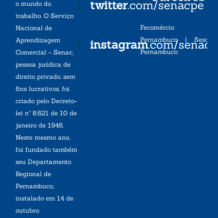
twitter
.com/senacpe
o mundo do
trabalho. O Serviço
Fecomércio
Nacional de
Pernambuco
|
Sesc
Aprendizagem
instagram
.com/senac
Pernambuco
Comercial – Senac,
pessoa jurídica de
direito privado, sem
fins lucrativos, foi
criado pelo Decreto-
lei nº 8.621 de 10 de
janeiro de 1946.
Neste mesmo ano,
foi fundado também
seu Departamento
Regional de
Pernambuco,
instalado em 14 de
outubro.