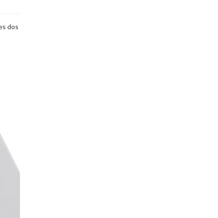
es dos
O