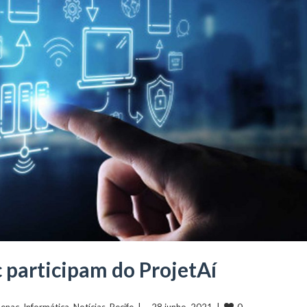
 participam do ProjetAí
0
Senac
, 
Informática
, 
Notícias
, 
Recife
  |  ...28 junho, 2021  |  