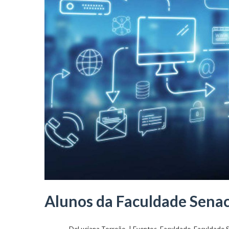
Alunos da Faculdade Senac
	    	DeLuciana Torreão  | 
Eventos
, 
Faculdade
, 
Faculdade 