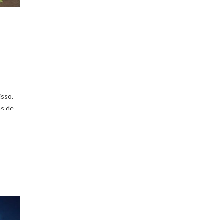
isso.
as de