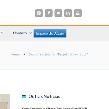
Contato
Espaço do Aluno
Home
Search results for "Projeto Integrador"
Outras Notícias
Senac promove último Simulado WorldSkills