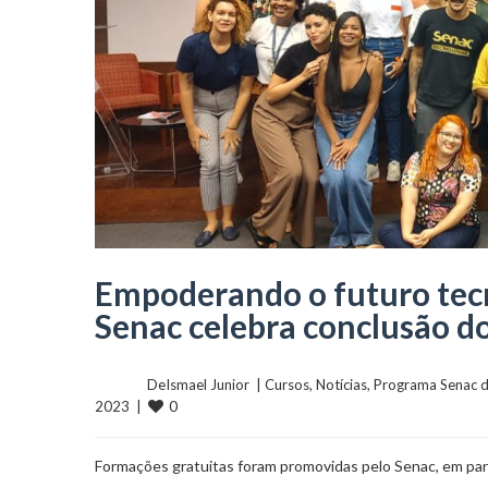
Empoderando o futuro tec
Senac celebra conclusão d
	    	DeIsmael Junior  | 
Cursos
, 
Notícias
, 
Programa Senac d
0
2023  |  
Formações gratuitas foram promovidas pelo Senac, em par