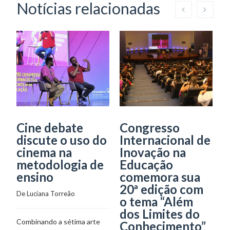
Notícias relacionadas
Cine debate
Congresso
E
discute o uso do
Internacional de
d
cinema na
Inovação na
u
metodologia de
Educação
n
ensino
comemora sua
De
20ª edição com
De 
Luciana Torreão
o tema “Além
A 
dos Limites do
Combinando a sétima arte
Ge
Conhecimento”