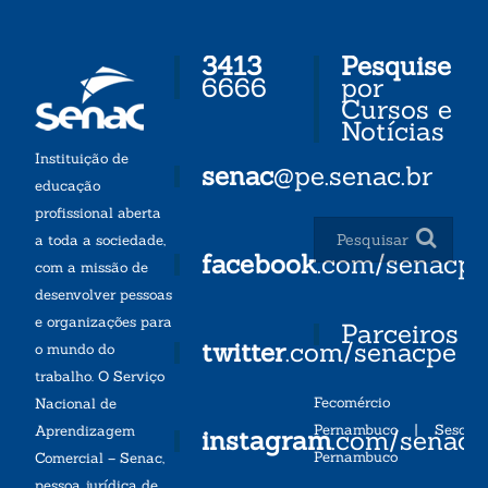
3413
Pesquise
6666
por
Cursos e
Notícias
Instituição de
senac
@pe.senac.br
educação
profissional aberta
a toda a sociedade,
facebook
.com/senacp
com a missão de
desenvolver pessoas
e organizações para
Parceiros
twitter
.com/senacpe
o mundo do
trabalho. O Serviço
Fecomércio
Nacional de
Pernambuco
|
Sesc
Aprendizagem
instagram
.com/senac
Pernambuco
Comercial – Senac,
pessoa jurídica de