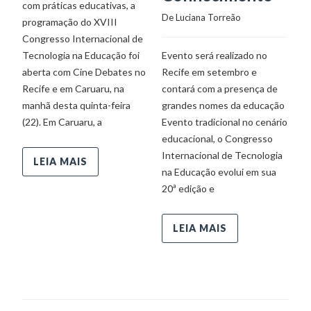
com práticas educativas, a
de
De 
Luciana Torreão
programação do XVIII
qu
Congresso Internacional de
em
Tecnologia na Educação foi
Evento será realizado no
“I
aberta com Cine Debates no
Recife em setembro e
G
Recife e em Caruaru, na
contará com a presença de
se
manhã desta quinta-feira
grandes nomes da educação
(22). Em Caruaru, a
Evento tradicional no cenário
educacional, o Congresso
Internacional de Tecnologia
LEIA MAIS
na Educação evolui em sua
20ª edição e
LEIA MAIS