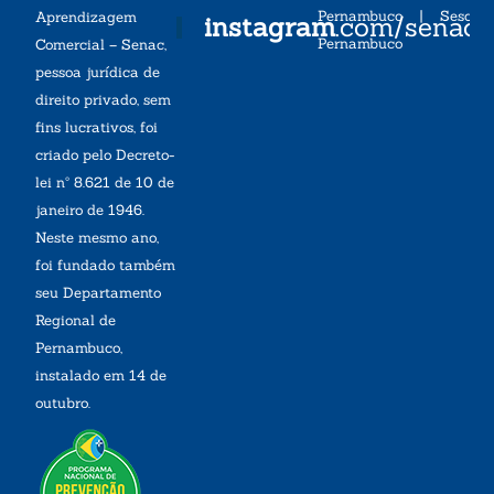
Pernambuco
|
Sesc
Aprendizagem
instagram
.com/senac
Pernambuco
Comercial – Senac,
pessoa jurídica de
direito privado, sem
fins lucrativos, foi
criado pelo Decreto-
lei nº 8.621 de 10 de
janeiro de 1946.
Neste mesmo ano,
foi fundado também
seu Departamento
Regional de
Pernambuco,
instalado em 14 de
outubro.