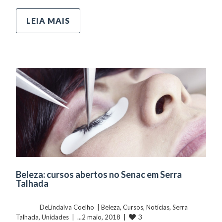
LEIA MAIS
Beleza: cursos abertos no Senac em Serra
Talhada
	    	DeLindalva Coelho  | 
Beleza
, 
Cursos
, 
Notícias
, 
Serra 
3
Talhada
, 
Unidades
  |  ...2 maio, 2018  |  