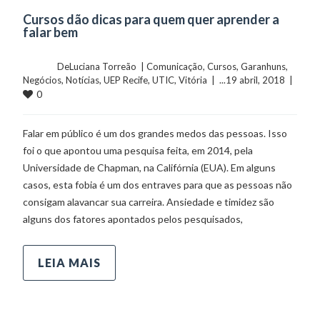
Cursos dão dicas para quem quer aprender a
falar bem
	    	DeLuciana Torreão  | 
Comunicação
, 
Cursos
, 
Garanhuns
, 
Negócios
, 
Notícias
, 
UEP Recife
, 
UTIC
, 
Vitória
  |  ...19 abril, 2018  |  
0
Falar em público é um dos grandes medos das pessoas. Isso
foi o que apontou uma pesquisa feita, em 2014, pela
Universidade de Chapman, na Califórnia (EUA). Em alguns
casos, esta fobia é um dos entraves para que as pessoas não
consigam alavancar sua carreira. Ansiedade e timidez são
alguns dos fatores apontados pelos pesquisados,
LEIA MAIS