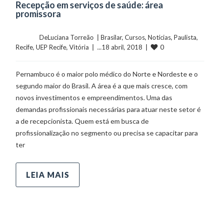
Recepção em serviços de saúde: área
promissora
	    	DeLuciana Torreão  | 
Brasilar
, 
Cursos
, 
Notícias
, 
Paulista
, 
0
Recife
, 
UEP Recife
, 
Vitória
  |  ...18 abril, 2018  |  
Pernambuco é o maior polo médico do Norte e Nordeste e o
segundo maior do Brasil. A área é a que mais cresce, com
novos investimentos e empreendimentos. Uma das
demandas profissionais necessárias para atuar neste setor é
a de recepcionista. Quem está em busca de
profissionalização no segmento ou precisa se capacitar para
ter
LEIA MAIS