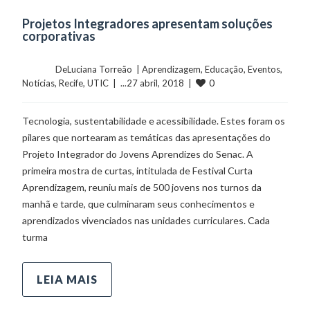
Projetos Integradores apresentam soluções
corporativas
	    	DeLuciana Torreão  | 
Aprendizagem
, 
Educação
, 
Eventos
, 
0
Notícias
, 
Recife
, 
UTIC
  |  ...27 abril, 2018  |  
Tecnologia, sustentabilidade e acessibilidade. Estes foram os
pilares que nortearam as temáticas das apresentações do
Projeto Integrador do Jovens Aprendizes do Senac. A
primeira mostra de curtas, intitulada de Festival Curta
Aprendizagem, reuniu mais de 500 jovens nos turnos da
manhã e tarde, que culminaram seus conhecimentos e
aprendizados vivenciados nas unidades curriculares. Cada
turma
LEIA MAIS