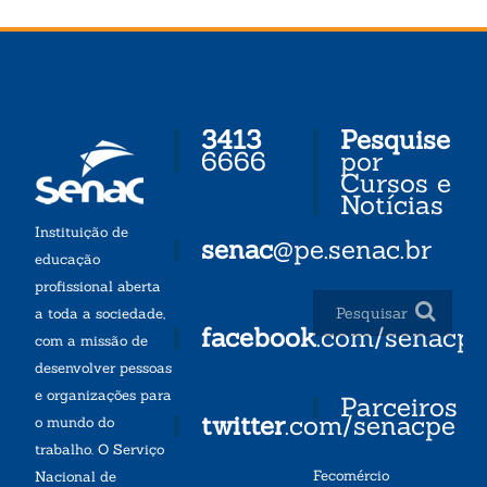
3413
Pesquise
6666
por
Cursos e
Notícias
Instituição de
senac
@pe.senac.br
educação
profissional aberta
a toda a sociedade,
facebook
.com/senacp
com a missão de
desenvolver pessoas
e organizações para
Parceiros
twitter
.com/senacpe
o mundo do
trabalho. O Serviço
Fecomércio
Nacional de