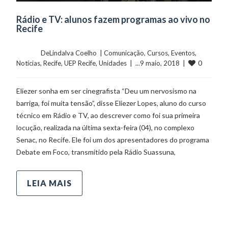
Rádio e TV: alunos fazem programas ao vivo no
Recife
	    	DeLindalva Coelho  | 
Comunicação
, 
Cursos
, 
Eventos
, 
0
Notícias
, 
Recife
, 
UEP Recife
, 
Unidades
  |  ...9 maio, 2018  |  
Eliezer sonha em ser cinegrafista “Deu um nervosismo na
barriga, foi muita tensão”, disse Eliezer Lopes, aluno do curso
técnico em Rádio e TV, ao descrever como foi sua primeira
locução, realizada na última sexta-feira (04), no complexo
Senac, no Recife. Ele foi um dos apresentadores do programa
Debate em Foco, transmitido pela Rádio Suassuna,
LEIA MAIS