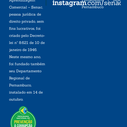
Aprendizagem
instagram
.com/senac
Pernambuco
Comercial – Senac,
pessoa jurídica de
direito privado, sem
fins lucrativos, foi
criado pelo Decreto-
lei nº 8.621 de 10 de
janeiro de 1946.
Neste mesmo ano,
foi fundado também
seu Departamento
Regional de
Pernambuco,
instalado em 14 de
outubro.