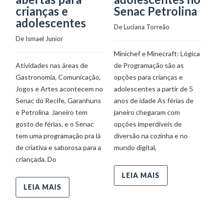
crianças e
Senac Petrolina
De
adolescentes
De 
Luciana Torreão
De 
Ismael Junior
P
Minichef e Minecraft: Lógica
de
Atividades nas áreas de
de Programação são as
C
Gastronomia, Comunicação,
opções para crianças e
As
Jogos e Artes acontecem no
adolescentes a partir de 5
ch
Senac do Recife, Garanhuns
anos de idade As férias de
d
e Petrolina Janeiro tem
janeiro chegaram com
br
gosto de férias, e o Senac
opções imperdíveis de
bo
tem uma programação pra lá
diversão na cozinha e no
in
de criativa e saborosa para a
mundo digital,
a
criançada. Do
LEIA MAIS
LEIA MAIS