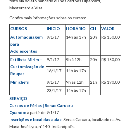
feito via boleto bancário ou nos cartões Hipercard,
Mastercard e Visa.
Confira mais informações sobre os cursos:
CURSOS
INÍCIO
HORÁRIO
CH
VALOR
Automaquiagem
9/1/17
14h às 17h
20h
R$ 150,00
para
Adolescentes
Estilista Mirim –
9/1/17
9h à 12h
20h
R$ 150,00
Customização de
16/1/17
14h às 17h
Roupas
Minichefs
9/1/17
9h às 12h
21h
R$ 190,00
23/1/17
14h às 17h
SERVIÇO
Cursos de Férias | Senac Caruaru
Quando:
a partir de 9/1/17
Inscrições e local das aulas:
Senac Caruaru, localizado na Av.
Maria José Lyra, nº 140, Indianópolis.