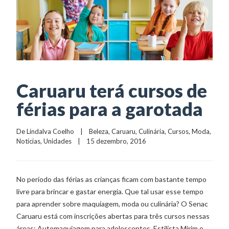
Caruaru terá cursos de
férias para a garotada
De 
Lindalva Coelho
    |    
Beleza
, 
Caruaru
, 
Culinária
, 
Cursos
, 
Moda
, 
Notícias
, 
Unidades
    |    15 dezembro, 2016
No período das férias as crianças ficam com bastante tempo
livre para brincar e gastar energia. Que tal usar esse tempo
para aprender sobre maquiagem, moda ou culinária? O Senac
Caruaru está com inscrições abertas para três cursos nessas
áreas: Automaquiagem para adolescentes, Estilista Mirim e