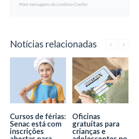
Mais mensagens de Lindalva Coelho
Notícias relacionadas
Cursos de férias:
Oficinas
S
Senac está com
gratuitas para
i
inscrições
crianças e
c
abertas para
adolescentes no
n