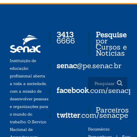
3413
Pesquise
6666
por
Cursos e
Notícias
Instituição de
senac
@pe.senac.br
educação
profissional aberta
a toda a sociedade,
facebook
.com/senacp
com a missão de
desenvolver pessoas
e organizações para
Parceiros
twitter
.com/senacpe
o mundo do
trabalho. O Serviço
Fecomércio
Nacional de
Pernambuco
|
Sesc