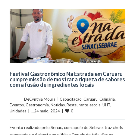
Festival Gastronômico Na Estrada em Caruaru
cumpre missão de mostrar a riqueza de sabores
com a fusão de ingredientes locais
	    	DeCynthia Moura  | 
Capacitação
, 
Caruaru
, 
Culinária
, 
Eventos
, 
Gastronomia
, 
Notícias
, 
Restaurante-escola
, 
UHT
, 
0
Unidades
  |  ...24 maio, 2024  |  
Evento realizado pelo Senac, com apoio do Sebrae, traz chefs
renomados e é aberto ao público Depois de três dias na