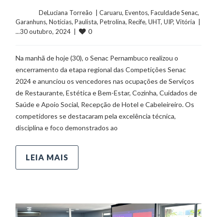
	    	DeLuciana Torreão  | 
Caruaru
, 
Eventos
, 
Faculdade Senac
, 
Garanhuns
, 
Notícias
, 
Paulista
, 
Petrolina
, 
Recife
, 
UHT
, 
UIP
, 
Vitória
  |  
0
...30 outubro, 2024  |  
Na manhã de hoje (30), o Senac Pernambuco realizou o
encerramento da etapa regional das Competições Senac
2024 e anunciou os vencedores nas ocupações de Serviços
de Restaurante, Estética e Bem-Estar, Cozinha, Cuidados de
Saúde e Apoio Social, Recepção de Hotel e Cabeleireiro. Os
competidores se destacaram pela excelência técnica,
disciplina e foco demonstrados ao
LEIA MAIS