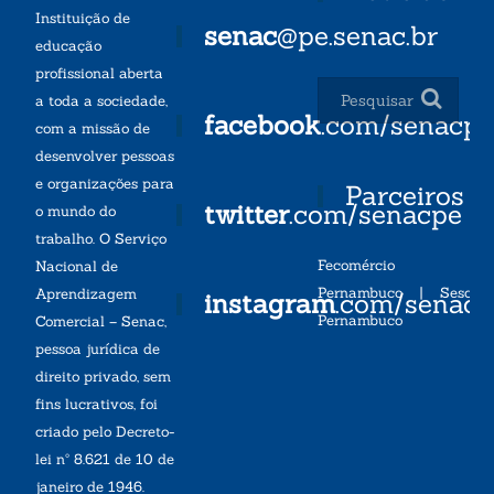
Instituição de
senac
@pe.senac.br
educação
profissional aberta
a toda a sociedade,
facebook
.com/senacp
com a missão de
desenvolver pessoas
e organizações para
Parceiros
twitter
.com/senacpe
o mundo do
trabalho. O Serviço
Fecomércio
Nacional de
Pernambuco
|
Sesc
Aprendizagem
instagram
.com/senac
Pernambuco
Comercial – Senac,
pessoa jurídica de
direito privado, sem
fins lucrativos, foi
criado pelo Decreto-
lei nº 8.621 de 10 de
janeiro de 1946.