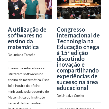
A utilização de
Congresso
P
softwares no
Internacional de
S
ensino da
Tecnologia na
F
matemática
Educação chega
e
à 15ª edição
c
De 
Luciana Torreão
discutindo
s
inovação e
b
Ensinar os educadores a
compartilhando
De
utilizarem softwares no
experiências de
ensino da matemática. Esse
sucesso na área
foi o intuito da oficina
O 
educacional
ministrada pela docente de
F
De 
Lindalva Coelho
Matemática do Instituto
P
Federal de Pernambuco
Jo
(IFPE)/ Recife e
Com o tema “Educação e
e