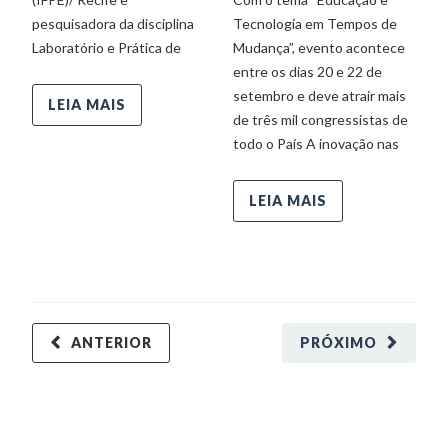
pesquisadora da disciplina
Tecnologia em Tempos de
In
Laboratório e Prática de
Mudança”, evento acontece
n
entre os dias 20 e 22 de
pr
setembro e deve atrair mais
qu
LEIA MAIS
de três mil congressistas de
do
todo o País A inovação nas
Fe
LEIA MAIS
ANTERIOR
PRÓXIMO