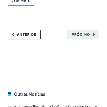
LEIA MAIS
ANTERIOR
PRÓXIMO
Outras Notícias
Senac promove último Simulado WorldSkills e reúne talentos