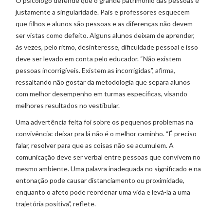
O psicólogo defende que o grande patrimônio das pessoas é
justamente a singularidade. Pais e professores esquecem
que filhos e alunos são pessoas e as diferenças não devem
ser vistas como defeito. Alguns alunos deixam de aprender,
às vezes, pelo ritmo, desinteresse, dificuldade pessoal e isso
deve ser levado em conta pelo educador. “Não existem
pessoas incorrigíveis. Existem as incorrigidas”, afirma,
ressaltando não gostar da metodologia que separa alunos
com melhor desempenho em turmas específicas, visando
melhores resultados no vestibular.
Uma advertência feita foi sobre os pequenos problemas na
convivência: deixar pra lá não é o melhor caminho. “É preciso
falar, resolver para que as coisas não se acumulem. A
comunicação deve ser verbal entre pessoas que convivem no
mesmo ambiente. Uma palavra inadequada no significado e na
entonação pode causar distanciamento ou proximidade,
enquanto o afeto pode reordenar uma vida e levá-la a uma
trajetória positiva”, reflete.