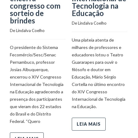
De
congresso com
Tecnologia na
sorteio de
Educação
U
brindes
De 
Lindalva Coelho
co
De 
Lindalva Coelho
As
Uma plateia atenta de
De
O presidente do Sistema
milhares de professores e
co
Fecomércio/Sesc/Senac
educadores lotou o Teatro
T
Pernambuco, professor
Guararapes para ouvir o
úl
Josias Albuquerque,
filósofo e doutor em
In
encerrou o XIV Congresso
Educação, Mário Sérgio
na
Internacional de Tecnologia
Cortella no último encontro
pa
na Educação agradecendo a
do XIV Congresso
presença dos participantes
Internacional de Tecnologia
que vieram dos 22 estados
na Educação.
do Brasil e do Distrito
Federal. “Quero
LEIA MAIS