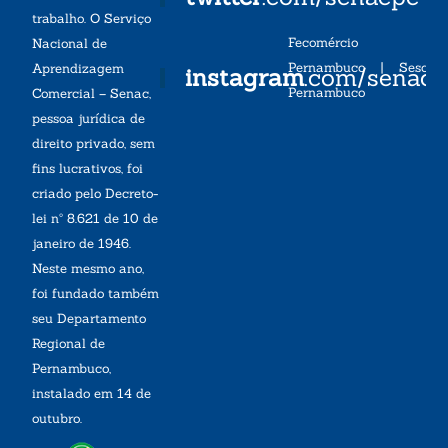
trabalho. O Serviço
Fecomércio
Nacional de
Pernambuco
|
Sesc
Aprendizagem
instagram
.com/senac
Pernambuco
Comercial – Senac,
pessoa jurídica de
direito privado, sem
fins lucrativos, foi
criado pelo Decreto-
lei nº 8.621 de 10 de
janeiro de 1946.
Neste mesmo ano,
foi fundado também
seu Departamento
Regional de
Pernambuco,
instalado em 14 de
outubro.