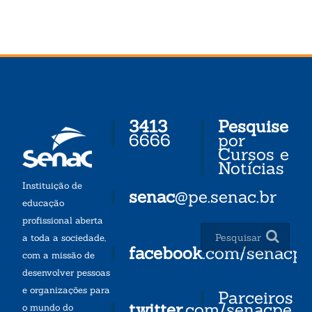
3413
Pesquise
6666
por
Cursos e
Notícias
Instituição de
senac
@pe.senac.br
educação
profissional aberta
a toda a sociedade,
facebook
.com/senacp
com a missão de
desenvolver pessoas
e organizações para
Parceiros
twitter
.com/senacpe
o mundo do