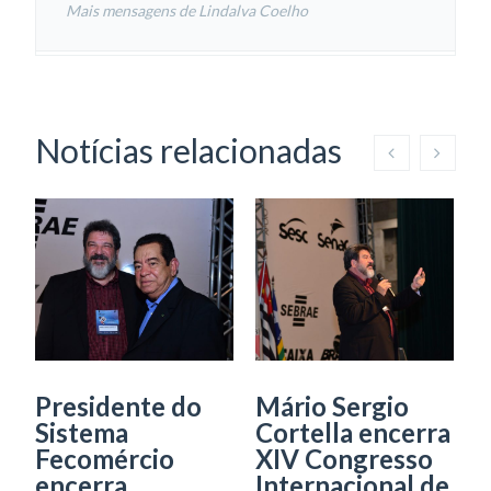
Mais mensagens de Lindalva Coelho
Notícias relacionadas
Presidente do
Mário Sergio
O
Sistema
Cortella encerra
a
Fecomércio
XIV Congresso
p
encerra
Internacional de