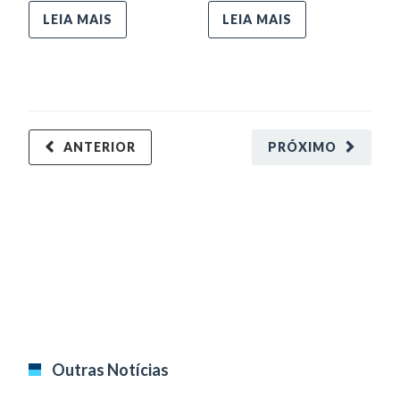
na
LEIA MAIS
LEIA MAIS
Cu
In
ANTERIOR
PRÓXIMO
Outras Notícias