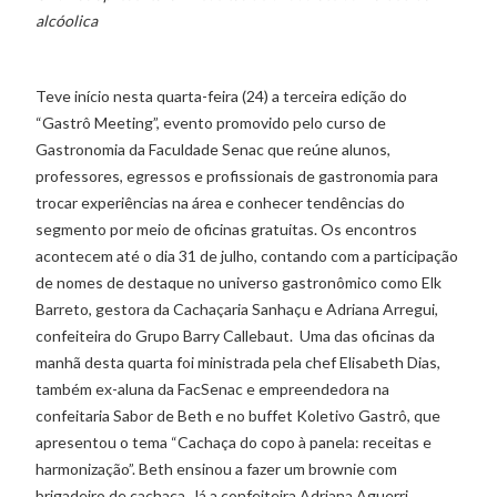
alcóolica
Teve início nesta quarta-feira (24) a terceira edição do
“Gastrô Meeting”, evento promovido pelo curso de
Gastronomia da Faculdade Senac que reúne alunos,
professores, egressos e profissionais de gastronomia para
trocar experiências na área e conhecer tendências do
segmento por meio de oficinas gratuitas. Os encontros
acontecem até o dia 31 de julho, contando com a participação
de nomes de destaque no universo gastronômico como Elk
Barreto, gestora da Cachaçaria Sanhaçu e Adriana Arregui,
confeiteira do Grupo Barry Callebaut. Uma das oficinas da
manhã desta quarta foi ministrada pela chef Elisabeth Dias,
também ex-aluna da FacSenac e empreendedora na
confeitaria Sabor de Beth e no buffet Koletivo Gastrô, que
apresentou o tema “Cachaça do copo à panela: receitas e
harmonização”. Beth ensinou a fazer um brownie com
brigadeiro de cachaça. Já a confeiteira Adriana Aguerri