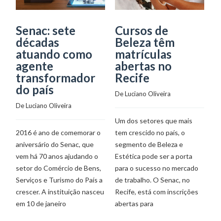
Senac: sete
Cursos de
M
décadas
Beleza têm
a
atuando como
matrículas
c
agente
abertas no
B
transformador
Recife
C
do país
I
De 
Luciano Oliveira
I
De 
Luciano Oliveira
G
Um dos setores que mais
De
2016 é ano de comemorar o
tem crescido no país, o
aniversário do Senac, que
segmento de Beleza e
vem há 70 anos ajudando o
Estética pode ser a porta
O
setor do Comércio de Bens,
para o sucesso no mercado
c
Serviços e Turismo do País a
de trabalho. O Senac, no
di
crescer. A instituição nasceu
Recife, está com inscrições
de
em 10 de janeiro
abertas para
me
Sã