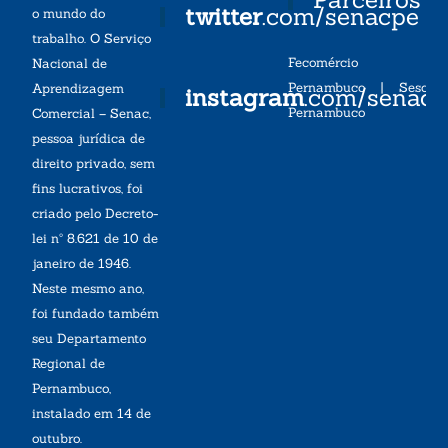
twitter
.com/senacpe
o mundo do
trabalho. O Serviço
Fecomércio
Nacional de
Pernambuco
|
Sesc
Aprendizagem
instagram
.com/senac
Pernambuco
Comercial – Senac,
pessoa jurídica de
direito privado, sem
fins lucrativos, foi
criado pelo Decreto-
lei nº 8.621 de 10 de
janeiro de 1946.
Neste mesmo ano,
foi fundado também
seu Departamento
Regional de
Pernambuco,
instalado em 14 de
outubro.