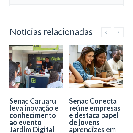
Notícias relacionadas
Senac Caruaru
Senac Conecta
S
leva inovação e
reúne empresas
o
conhecimento
e destaca papel
p
ao evento
de jovens
j
Jardim Digital
aprendizes em
a