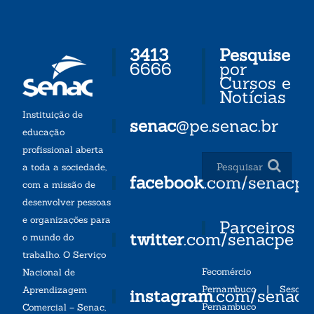
3413
Pesquise
6666
por
Cursos e
Notícias
Instituição de
senac
@pe.senac.br
educação
profissional aberta
a toda a sociedade,
facebook
.com/senacp
com a missão de
desenvolver pessoas
e organizações para
Parceiros
twitter
.com/senacpe
o mundo do
trabalho. O Serviço
Fecomércio
Nacional de
Pernambuco
|
Sesc
Aprendizagem
instagram
.com/senac
Pernambuco
Comercial – Senac,