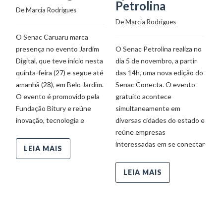
Petrolina
S
De 
Marcia Rodrigues
De 
Marcia Rodrigues
De
O Senac Caruaru marca
presença no evento Jardim
O Senac Petrolina realiza no
O 
Digital, que teve início nesta
dia 5 de novembro, a partir
no
quinta-feira (27) e segue até
das 14h, uma nova edição do
na
amanhã (28), em Belo Jardim.
Senac Conecta. O evento
o
O evento é promovido pela
gratuito acontece
gr
Fundação Bitury e reúne
simultaneamente em
s
inovação, tecnologia e
diversas cidades do estado e
di
reúne empresas
r
interessadas em se conectar
in
LEIA MAIS
LEIA MAIS