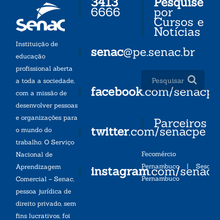
3413
Pesquise
6666
por
Cursos e
Notícias
Instituição de
senac
@pe.senac.br
educação
profissional aberta
a toda a sociedade,
facebook
.com/senacp
com a missão de
desenvolver pessoas
e organizações para
Parceiros
twitter
.com/senacpe
o mundo do
trabalho. O Serviço
Fecomércio
Nacional de
Pernambuco
|
Sesc
Aprendizagem
instagram
.com/senac
Pernambuco
Comercial – Senac,
pessoa jurídica de
direito privado, sem
fins lucrativos, foi