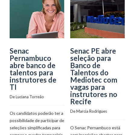
Senac
Senac PE abre
S
Pernambuco
seleção para
d
abre banco de
Banco de
e
talentos para
Talentos do
i
instrutores de
Mediotec com
r
TI
vagas para
De
instrutores no
De 
Luciana Torreão
Recife
P
De 
Marcia Rodrigues
Os candidatos poderão ter a
te
possibilidade de participar de
e
seleções simplificadas para
O Senac Pernambuco está
pa
compor o quadro temporário
com inscrições abertas para