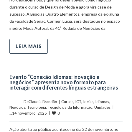
durante o curso de Design de Moda e agora vira case de
sucesso. A Biojoias Quatro Elementos, empresa da ex-aluna
da Faculdade Senac, Carmen Lúcia, será destaque no espaço
inédito Moda Autoral, da 41ª Rodada de Negócios da
LEIA MAIS
Evento “Conexão Idiomas: inovação e
negócios” apresenta novo formato para
interagir com diferentes línguas estrangeiras
	    	DeClaudia Brandão  | 
Cursos
, 
ICT
, 
Ideias
, 
Idiomas
, 
Negócios
, 
Tecnologia
, 
Tecnologia da Informação
, 
Unidades
  |  
0
...14 novembro, 2025  |  
Ação aberta ao público acontece no dia 22 de novembro, no