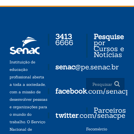
3413
Pesquise
6666
por
Cursos e
Notícias
Instituição de
senac
@pe.senac.br
educação
profissional aberta
a toda a sociedade,
facebook
.com/senacp
com a missão de
desenvolver pessoas
e organizações para
Parceiros
twitter
.com/senacpe
o mundo do
trabalho. O Serviço
Fecomércio
Nacional de