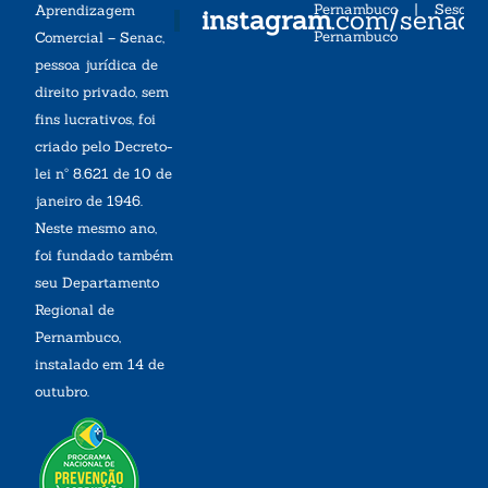
Pernambuco
|
Sesc
Aprendizagem
instagram
.com/senac
Pernambuco
Comercial – Senac,
pessoa jurídica de
direito privado, sem
fins lucrativos, foi
criado pelo Decreto-
lei nº 8.621 de 10 de
janeiro de 1946.
Neste mesmo ano,
foi fundado também
seu Departamento
Regional de
Pernambuco,
instalado em 14 de
outubro.