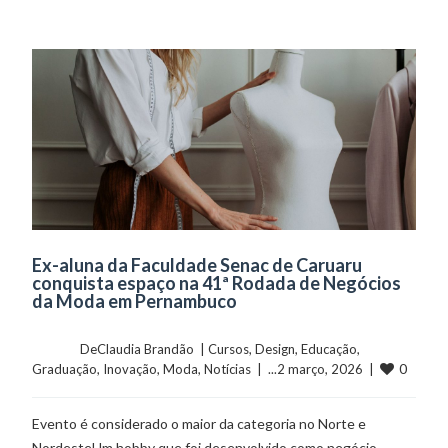
Ex-aluna da Faculdade Senac de Caruaru
conquista espaço na 41ª Rodada de Negócios
da Moda em Pernambuco
	    	DeClaudia Brandão  | 
Cursos
, 
Design
, 
Educação
, 
0
Graduação
, 
Inovação
, 
Moda
, 
Notícias
  |  ...2 março, 2026  |  
Evento é considerado o maior da categoria no Norte e
NordesteUm hobby que foi desenvolvido como negócio