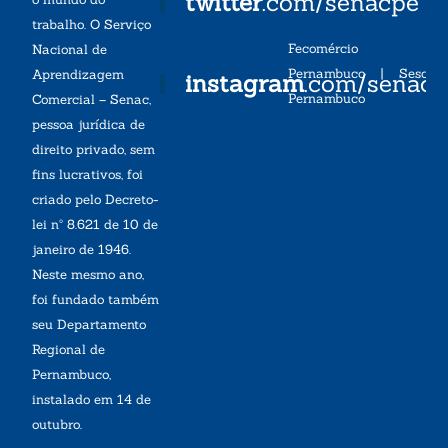
twitter
.com/senacpe
trabalho. O Serviço
Fecomércio
Nacional de
Pernambuco
|
Sesc
Aprendizagem
instagram
.com/senac
Pernambuco
Comercial – Senac,
pessoa jurídica de
direito privado, sem
fins lucrativos, foi
criado pelo Decreto-
lei nº 8.621 de 10 de
janeiro de 1946.
Neste mesmo ano,
foi fundado também
seu Departamento
Regional de
Pernambuco,
instalado em 14 de
outubro.