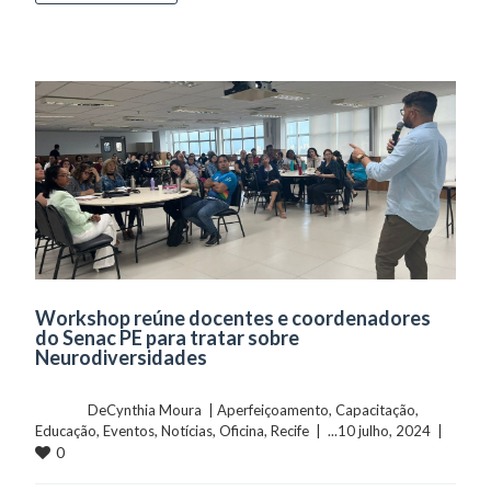
Workshop reúne docentes e coordenadores
do Senac PE para tratar sobre
Neurodiversidades
	    	DeCynthia Moura  | 
Aperfeiçoamento
, 
Capacitação
, 
Educação
, 
Eventos
, 
Notícias
, 
Oficina
, 
Recife
  |  ...10 julho, 2024  |  
0