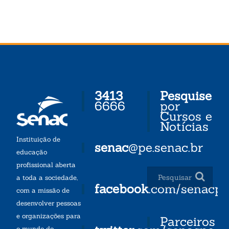
3413
Pesquise
6666
por
Cursos e
Notícias
Instituição de
senac
@pe.senac.br
educação
profissional aberta
a toda a sociedade,
facebook
.com/senacp
com a missão de
desenvolver pessoas
e organizações para
Parceiros
o mundo do